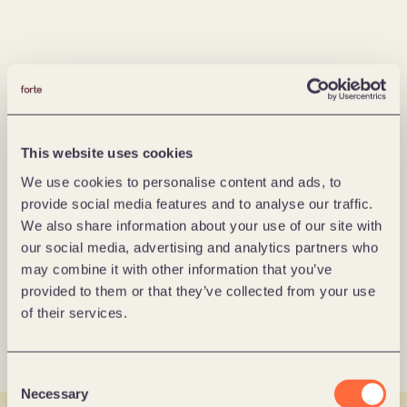
Lånekassen
Huseierne: Fikse - gjør vedlikehold konkret, 
forståelig og gjennomførbart 
This website uses cookies
We use cookies to personalise content and ads, to
provide social media features and to analyse our traffic.
We also share information about your use of our site with
our social media, advertising and analytics partners who
may combine it with other information that you’ve
provided to them or that they’ve collected from your use
Flokk
of their services.
Hvordan Flokk effektiviserer kundeservice med AI
Consent
Necessary
Selection