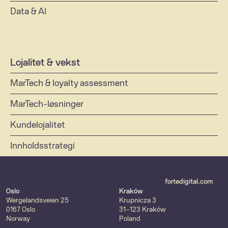
Data & AI
Lojalitet & vekst 
MarTech & loyalty assessment
MarTech-løsninger 
Kundelojalitet 
Innholdsstrategi 
fortedigital.com
Oslo
Kraków
Wergelandsveien 25
Krupnicza 3
0167 Oslo
31-123 Kraków
Norway
Poland