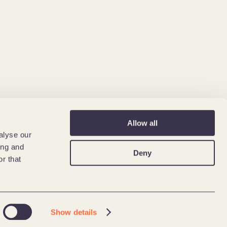
Allow all
alyse our
ing and
Deny
r that
Show details