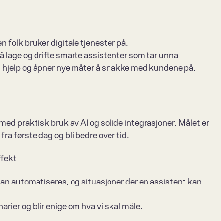
 folk bruker digitale tjenester på.
å lage og drifte smarte assistenter som tar unna 
g hjelp og åpner nye måter å snakke med kundene på.
ed praktisk bruk av AI og solide integrasjoner. Målet er 
 fra første dag og bli bedre over tid.
ffekt
kan automatiseres, og situasjoner der en assistent kan 
arier og blir enige om hva vi skal måle.