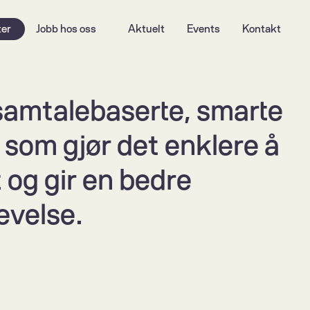
ter
Jobb hos oss
Aktuelt
Events
Kontakt
 samtalebaserte, smarte 
 som gjør det enklere å 
t og gir en bedre 
evelse.