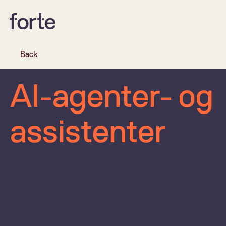
Back
AI-agenter- og 
assistenter 