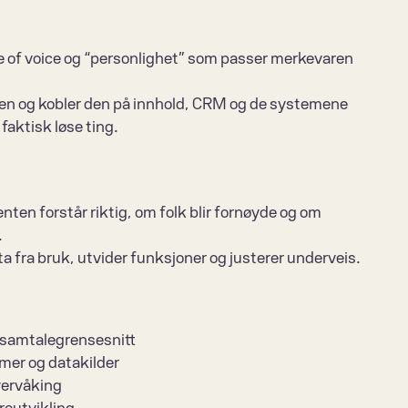
ne of voice og “personlighet” som passer merkevaren 
en og kobler den på innhold, CRM og de systemene 
faktisk løse ting.
nten forstår riktig, om folk blir fornøyde og om 
.
ta fra bruk, utvider funksjoner og justerer underveis.
r samtalegrensesnitt
mer og datakilder
vervåking