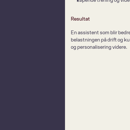
Løpende trening og vide
Resultat
En assistent som blir bedre
belastningen på drift og k
og personalisering videre.