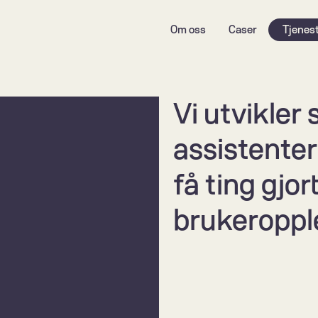
Om oss
Caser
Tjenes
Vi utvikler
assistenter
få ting gjor
brukeroppl