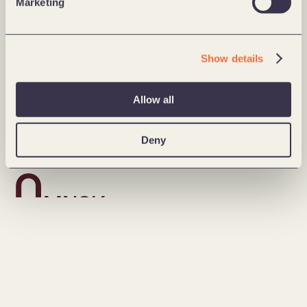
0
Marketing
Show details
użytkowników usługi
0
Allow all
%
Deny
powracających użytkowników
0
MNOK
wzrost sprzedaży przecenionych produktów w porównaniu 
z poprzednim rokiem