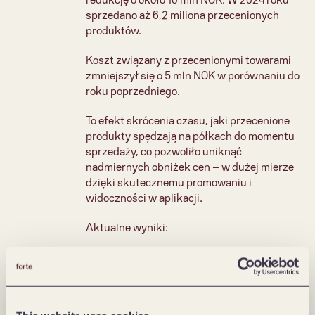
redukcję o około 10 mln NOK. W 2024 roku 
sprzedano aż 6,2 miliona przecenionych 
produktów.
Koszt związany z przecenionymi towarami 
zmniejszył się o 5 mln NOK w porównaniu do 
roku poprzedniego.
To efekt skrócenia czasu, jaki przecenione 
produkty spędzają na półkach do momentu 
sprzedaży, co pozwoliło uniknąć 
nadmiernych obniżek cen – w dużej mierze 
dzięki skutecznemu promowaniu i 
widoczności w aplikacji.
Aktualne wyniki:
– Od 2024 do dziś - ponad 1 milion sesji
– 375 000 unikalnych użytkowników
– 45% z nich regularnie wraca na stronę.