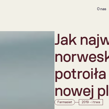
O nas
Jak najw
norwesk
potroiła
nowej pl
Farmasiet
2019 - i trwa