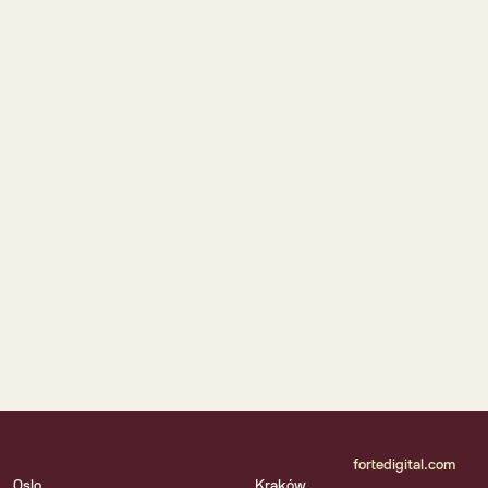
Norgesgruppen
Trumf – największy program lojalnościowy w 
Norwegii.
Farmasiet
Jak największa norweska e-apteka potroiła ruch 
dzięki nowej platformie.
fortedigital.com
Oslo
Kraków