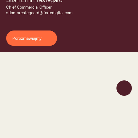
Stian Emil Prestegård
Chief Commercial Officer 
stian.prestegaard@fortedigital.com
Porozmawiajmy