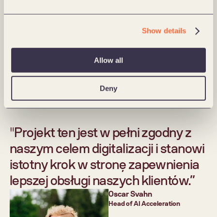
0
%
zamówień, przy których AI wysyła prośby o 
Show details
doprecyzowanie
Allow all
Deny
"Projekt ten jest w pełni zgodny z 
naszym celem digitalizacji i stanowi 
istotny krok w stronę zapewnienia 
lepszej obsługi naszych klientów.”
Oscar Svahn
Head of AI Acceleration