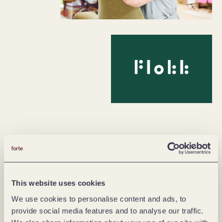
0
This website uses cookies
%
We use cookies to personalise content and ads, to
provide social media features and to analyse our traffic.
wzrost liczby odwiedzających stronę internetową