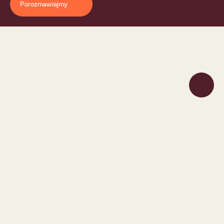
Porozmawiajmy
Flokk
Jak Flokk usprawnia obsługę klienta dzięki sztucznej 
inteligencji