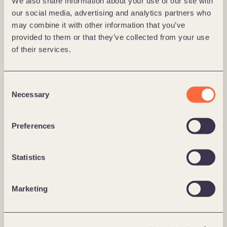
We also share information about your use of our site with
0
our social media, advertising and analytics partners who
may combine it with other information that you’ve
%
provided to them or that they’ve collected from your use
of their services.
spadek współczynnika odrzuceń
0
Consent
%
Necessary
Selection
wzrost średniego czasu trwania sesji
Preferences
Statistics
Marketing