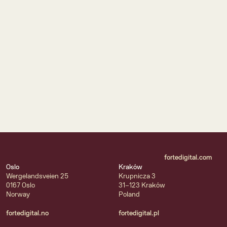
Farmasiet
Jak największa norweska e-apteka potroiła ruch 
dzięki nowej platformie.
fortedigital.com
Oslo
Kraków
Wergelandsveien 25
Krupnicza 3
0167 Oslo
31-123 Kraków
Norway
Poland
fortedigital.no
fortedigital.pl