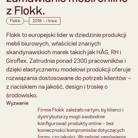
z Flokk.
Flokk
2018 – i trwa
Flokk to europejski lider w dziedzinie produkcji 
mebli biurowych, właściciel znanych 
skandynawskich marek takich jak HÅG, RH i 
Giroflex. Zatrudnia ponad 2300 pracowników i 
dzięki elastycznemu modelowi produkcji oferuje 
rozwiązania dostosowane do potrzeb klientów – 
z naciskiem na jakość, design i troskę o 
środowisko.
Wyzwanie
Firmie Flokk  zależało na tym, by klienci i 
dystrybutorzy mogli swobodnie 
konfigurować produkty online – bez 
konieczności kompromisów dotyczących 
formy, czy jakości. Wcześniej zamówienia 