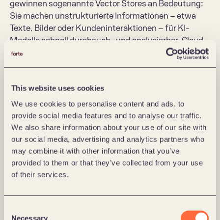
gewinnen sogenannte Vector Stores an Bedeutung: 
Sie machen unstrukturierte Informationen – etwa 
Texte, Bilder oder Kundeninteraktionen – für KI-
Modelle schnell durchsuch- und analysierbar. Cloud-
Anbieter stellen dafür modulare Bausteine bereit. 
Dazu zählen Dienste für Datenintegration (ETL und 
Streaming), Speicher- und Analyseplattformen (Data 
This website uses cookies
Lake, Warehouse, Vector Store), KI- und Predictive-
Services sowie Schnittstellen zur operativen 
We use cookies to personalise content and ads, to
Integration in die Warenwirtschaft oder 
provide social media features and to analyse our traffic.
Personalplanung. Dabei liegen die Knackpunkte rund 
We also share information about your use of our site with
um die Integration eines KI-Vorhersagesystems nicht 
our social media, advertising and analytics partners who
in technischen Lösungen, sondern in der 
may combine it with other information that you’ve
Datenqualität, Datensicherheit und -Governance – 
provided to them or that they’ve collected from your use
of their services.
und der Bereitschaft, den KI-Prognosen auch zu 
folgen.
Consent
Haben Filialleiter und Mitarbeitende erste positive 
Necessary
Selection