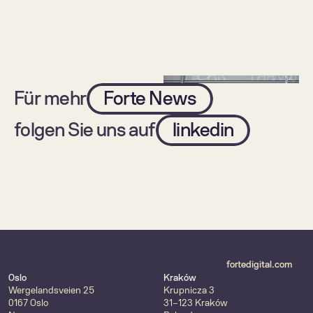
Hygiene
Für mehr
Forte News
folgen Sie uns auf
linkedin
Digitale Versorgung 
Isartal Health Media und 
verbessert Medizin – 
Forte vertiefen Ihre 
doch ihr Erfolg 
erfolgreiche 
entscheidet sich im 
Zusammenarbeit und 
Alltag der Menschen
gründen das Digital-
Health-Powerhouse 
fortedigital.com
"Forte Health"
Oslo
Kraków
Wergelandsveien 25
Krupnicza 3
0167 Oslo
31-123 Kraków