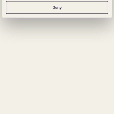
Deny
Viktor Hettich
Jens Fauth
Managing Director Forte Health
Managing Director
viktor.hettich@fortedigital.com
jens.fauth@fortedigital.com