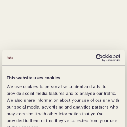
Kernsysteme, Datenplattformen und 
Integrationen
Wir modernisieren die Systeme, auf denen alles 
andere aufbaut – für bessere Abläufe, 
geringeres Risiko und mehr 
Handlungsspielraum. Wir entwickeln 
Datenplattformen als Teil digitaler Ökosysteme, 
damit unsere Kunden Erkenntnisse gewinnen, 
bessere Entscheidungen treffen und 
relevantere Dienstleistungen entwickeln 
können.
This website uses cookies
Aktivierung, Positionierung und 
We use cookies to personalise content and ads, to
Engagement
provide social media features and to analyse our traffic.
We also share information about your use of our site with
Wachstum dreht sich nicht nur um Technologie, 
our social media, advertising and analytics partners who
sondern darum, immer wieder gewählt zu 
may combine it with other information that you’ve
werden. Wir verbinden Strategie, Marketing 
provided to them or that they’ve collected from your use
und Inhalte, um Traffic, Conversion und 