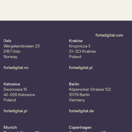
Florian Röllig
Director Experience & Strategy
florian.roellig@fortedigital.com
fortedigital.com
Oslo
Kraków
Wergelandsveien 25
Krupnicza 3
0167 Oslo
31-123 Kraków
Norway
Poland
fortedigital.no
fortedigital.pl
Katowice
Berlin
Dworcowa 10
Köpenicker Strasse 122
40-026 Katowice
10179 Berlin
Poland
Germany
fortedigital.pl
fortedigital.de
Munich
Copenhagen