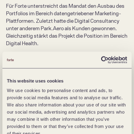
Für Forte unterstreicht das Mandat den Ausbau des 
Portfolios im Bereich datengetriebener Marketing-
Plattformen. Zuletzt hatte die Digital Consultancy 
unter anderem Park.Aero als Kunden gewonnen. 
Gleichzeitig stärkt das Projekt die Position im Bereich 
Digital Health. 
Über CWS Hygiene International GmbH: 
This website uses cookies
Mit innovativen, nachhaltigen und digitalisierten 
We use cookies to personalise content and ads, to
Servicelösungen sorgt CWS Hygiene 
provide social media features and to analyse our traffic.
(
https://cws.com/hygiene
) für Gesundheit, 
We also share information about your use of our site with
Sicherheit und Schutz am Arbeitsplatz sowie in 
our social media, advertising and analytics partners who
öffentlichen Bereichen. Das Leistungsspektrum 
may combine it with other information that you’ve
umfasst ganzheitliche Lösungen für Hand- und 
provided to them or that they’ve collected from your use
Sanitärhygiene – von kleinen Waschräumen bis hin 
of their services.