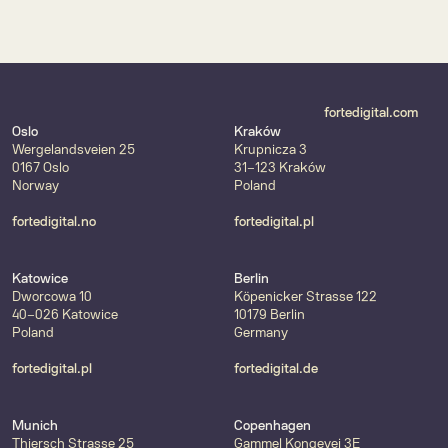
Forte vertiefen Ihre 
Geschäftsfelder 
erfolgreiche 
brauchen 
Zusammenarbeit und 
Umsetzungstempo im 
gründen das Digital-
Mittelstand
Health-Powerhouse 
fortedigital.com
"Forte Health"
Oslo
Kraków
Wergelandsveien 25
Krupnicza 3
0167 Oslo
31-123 Kraków
Norway
Poland
fortedigital.no
fortedigital.pl
Katowice
Berlin
Dworcowa 10
Köpenicker Strasse 122
40-026 Katowice
10179 Berlin
Poland
Germany
fortedigital.pl
fortedigital.de
Munich
Copenhagen
Thiersch Strasse 25
Gammel Kongevej 3E