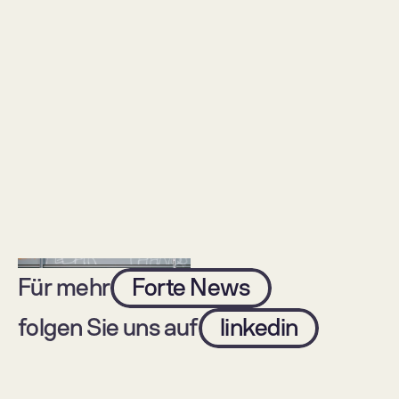
Neue Publishing Unit: Dr. 
Digitale Versorgung 
Johann Kempe 
verbessert Medizin – 
übernimmt Media 
doch ihr Erfolg 
Consulting
entscheidet sich im 
Alltag der Menschen
Für mehr
Forte News
folgen Sie uns auf
linkedin
Isartal Health Media und 
Märkte: Neue digitale 