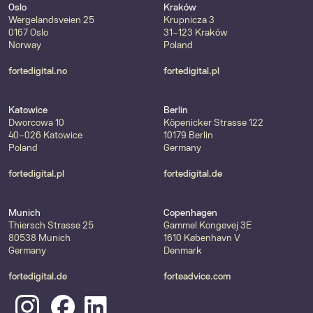
Oslo
Kraków
Wergelandsveien 25
Krupnicza 3
0167 Oslo
31-123 Kraków
Norway
Poland
fortedigital.no
fortedigital.pl
Katowice
Berlin
Dworcowa 10
Köpenicker Strasse 122
40-026 Katowice
10179 Berlin
Poland
Germany
fortedigital.pl
fortedigital.de
Munich
Copenhagen
Thiersch Strasse 25
Gammel Kongevej 3E
80538 Munich
1610 København V
Germany
Denmark
fortedigital.de
forteadvice.com