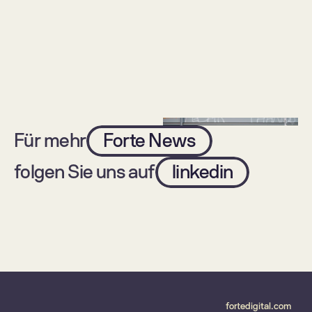
Kampagnen-
übernimmt Media 
Landingpage und CRM-
Consulting
Integration für CWS 
Hygiene
Für mehr
Forte News
folgen Sie uns auf
linkedin
Digitale Versorgung 
Isartal Health Media und 
verbessert Medizin – 
Forte vertiefen Ihre 
doch ihr Erfolg 
erfolgreiche 
entscheidet sich im 
Zusammenarbeit und 
Alltag der Menschen
gründen das Digital-
Health-Powerhouse 
fortedigital.com
"Forte Health"