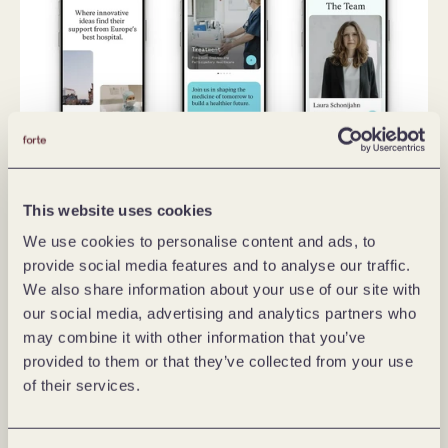
Maßgeschneiderte Innovation: 
This website uses cookies
Vielseitige Geschäftsbereiche zur 
We use cookies to personalise content and ads, to
provide social media features and to analyse our traffic.
Förderung von MedTech-
We also share information about your use of our site with
Entwicklung
our social media, advertising and analytics partners who
may combine it with other information that you’ve
Die drei Geschäftsbereiche von CEED umfassen 
provided to them or that they’ve collected from your use
Beratung, Evaluation und Edukation. Jede Kundin 
of their services.
und jeder Kunde erhält einen maßgeschneiderten 
Plan, um Produktentwicklungen auf Basis 