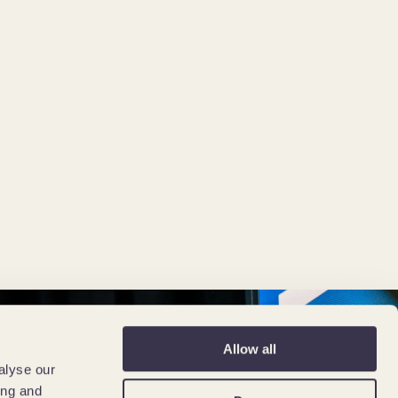
Allow all
alyse our
ing and