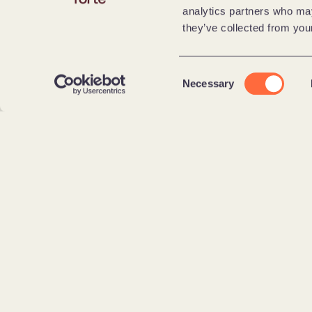
analytics partners who may
they’ve collected from your
Consent
Necessary
Selection
Wie bleibt Journalismus im digitalen Zeitalter relevant?
What?
In seinem Vortrag zeigt Christof Z
Geschichten auch in der KI-Ära das
Medienarbeit bleiben – und wie sma
helfen, sie zur richtigen Zeit zum r
bringen. Statt KI als Selbstzweck zu 