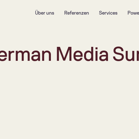
Über uns
Referenzen
Services
Powe
German Media Su