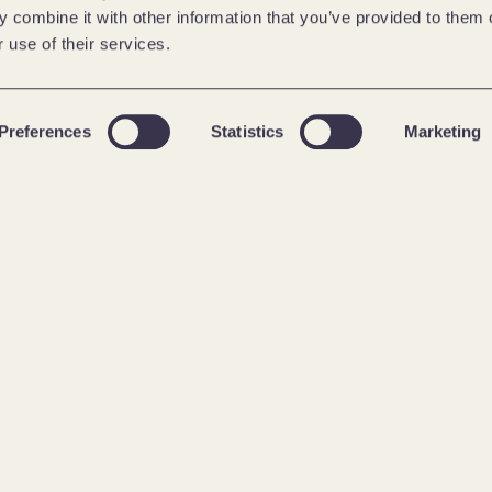
 combine it with other information that you’ve provided to them o
 use of their services.
Preferences
Statistics
Marketing
ahneissen, warum gute 
 Fundament erfolgreicher 
rte Technologien dabei 
ichtigen Publikum zu 
sehen, plädiert er für 