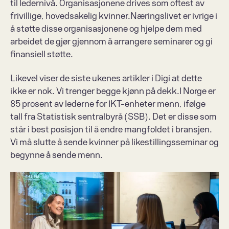
til ledernivå. Organisasjonene drives som oftest av 
frivillige, hovedsakelig kvinner.Næringslivet er ivrige i 
å støtte disse organisasjonene og hjelpe dem med 
arbeidet de gjør gjennom å arrangere seminarer og gi 
finansiell støtte.
Likevel viser de siste 
ukenes artikler i Digi
 at dette 
ikke er nok. Vi trenger begge kjønn på dekk.I Norge er 
85 prosent av lederne for IKT-enheter menn, ifølge 
tall fra Statistisk sentralbyrå (SSB). Det er disse som 
står i best posisjon til å endre mangfoldet i bransjen. 
Vi må slutte å sende kvinner på likestillingsseminar og 
begynne å sende menn.