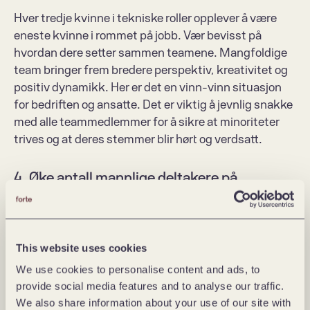
Hver tredje kvinne i tekniske roller opplever 
å være 
eneste kvinne i rommet
 på jobb. Vær bevisst på 
hvordan dere setter sammen teamene. Mangfoldige 
team bringer frem bredere perspektiv, kreativitet og 
positiv dynamikk. Her er det en vinn-vinn situasjon 
for bedriften og ansatte. Det er viktig å jevnlig snakke 
med alle teammedlemmer for å sikre at minoriteter 
trives og at deres stemmer blir hørt og verdsatt.
4. Øke antall mannlige deltakere på 
likestillingsseminarer
Hvert år blir det arrangert flere konferanser og 
foredrag med fokus på kjønnsgapet i 
This website uses cookies
mannsdominerte sektorer. En gjenganger er at 
We use cookies to personalise content and ads, to
majoriteten av deltakerne er kvinner som allerede er 
provide social media features and to analyse our traffic.
klar over problemstillingen. Engasjer dine mannlige 
We also share information about your use of our site with