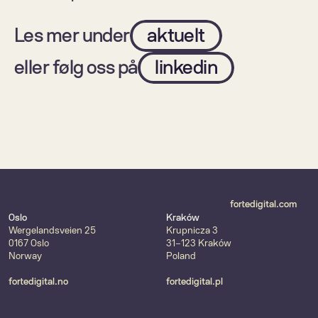
Les mer under
aktuelt
eller følg oss på
linkedin
fortedigital.com
Oslo
Kraków
Wergelandsveien 25
Krupnicza 3
0167 Oslo
31-123 Kraków
Norway
Poland
fortedigital.no
fortedigital.pl