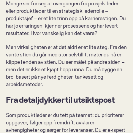
Mange ser for seg at overgangen fra prosjektleder 
eller produktleder til en strategisk lederrolle – 
produktsjef – er et lite trinn opp på karrierestigen. Du 
har jo erfaringen, kjenner prosessene og har levert 
resultater. Hvor vanskelig kan det være? 
Men virkeligheten er at det aldri er et lite steg. Fra den 
vante stien du går med stor selvtillit, møter du nå en 
klippe I enden av stien. Du ser målet på andre siden – 
men det er ikke et kjapt hopp unna. Du må bygge en 
bro, basert på nye ferdigheter, tankesett og 
arbeidsmetoder. 
Fra detaljdykker til utsiktspost
Som produktleder er du tett på teamet: du prioriterer 
oppgaver, følger opp fremdrift, avklarer 
avhengigheter og sørger for leveranser. Du er ekspert 