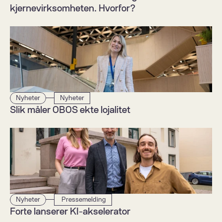
kjernevirksomheten. Hvorfor?  
Nyheter
Nyheter
Slik måler OBOS ekte lojalitet
Nyheter
 Pressemelding
Forte lanserer KI-akselerator  