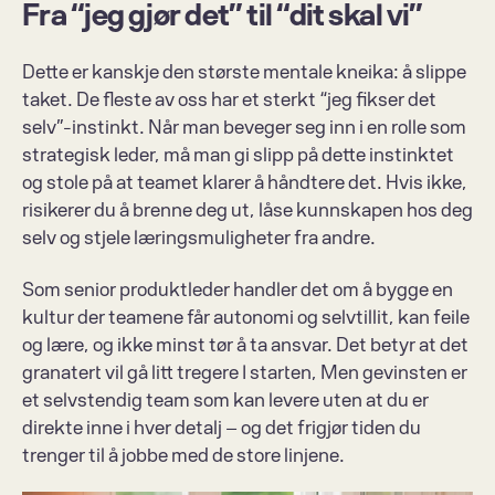
Fra “jeg gjør det” til “dit skal vi”
Dette er kanskje den største mentale kneika: å slippe 
taket. De fleste av oss har et sterkt “jeg fikser det 
selv”-instinkt. Når man beveger seg inn i en rolle som 
strategisk leder, må man gi slipp på dette instinktet 
og stole på at teamet klarer å håndtere det. Hvis ikke, 
risikerer du å brenne deg ut, låse kunnskapen hos deg 
selv og stjele læringsmuligheter fra andre. 
Som senior produktleder handler det om å bygge en 
kultur der teamene får autonomi og selvtillit, kan feile 
og lære, og ikke minst tør å ta ansvar. Det betyr at det 
granatert vil gå litt tregere I starten, Men gevinsten er 
et selvstendig team som kan levere uten at du er 
direkte inne i hver detalj – og det frigjør tiden du 
trenger til å jobbe med de store linjene. 