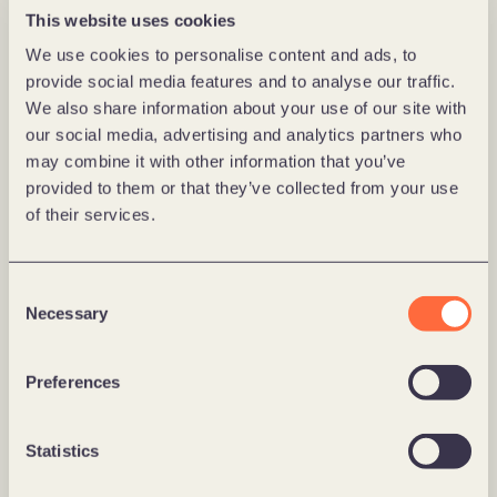
håndtere eller elminere støy.  Det betyr at man 
This website uses cookies
fremdeles dykke inn i materien for å forstå hva som 
We use cookies to personalise content and ads, to
skaper flaskehalser i teamene og på tvers av hele 
provide social media features and to analyse our traffic.
organisasjonen. Men løsningene og prosessene man 
We also share information about your use of our site with
bygger for å fjerne hindringer, eksponeres for langt 
our social media, advertising and analytics partners who
flere, og gjør at du blir en multiplikator – ikke en 
may combine it with other information that you’ve
brannslukker. 
provided to them or that they’ve collected from your use
of their services.
Produktutforsking som 
kjerneoppgave for suksess
Consent
Necessary
Selection
Som du nok allerede vet er innsikt og utforsk 
grobunnen til sukess for alle produkter. Men som 
Preferences
senior produktleder er du nå plutselig ansvarlig for 
den mest krevende fasetten av det arbeidet. – Nok 
kapasitet, riktig prioritet og levert innenfor det som 
Statistics
ofte føles som en urettferdig tidslinje. Det er en av de 