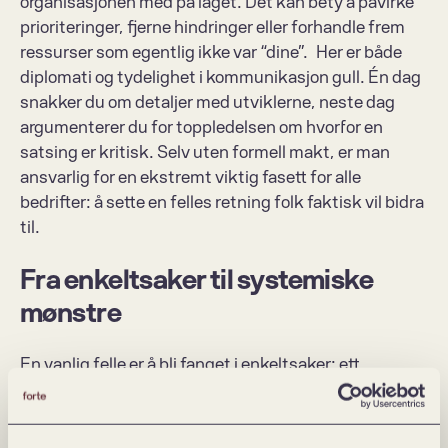
organisasjonen med på laget. Det kan bety å påvirke 
prioriteringer, fjerne hindringer eller forhandle frem 
ressurser som egentlig ikke var “dine”.  Her er både 
diplomati og tydelighet i kommunikasjon gull. Én dag 
snakker du om detaljer med utviklerne, neste dag 
argumenterer du for toppledelsen om hvorfor en 
satsing er kritisk. Selv uten formell makt, er man 
ansvarlig for en ekstremt viktig fasett for alle 
bedrifter: å sette en felles retning folk faktisk vil bidra 
til.  
Fra enkeltsaker til systemiske 
mønstre
En vanlig felle er å bli fanget i enkeltsaker: ett 
problem, ett team, én leveranse. Men rollen som 
senior produktleder handler alltid om å løfte blikket og 
se etter mønstre og bygge systemer som kan 