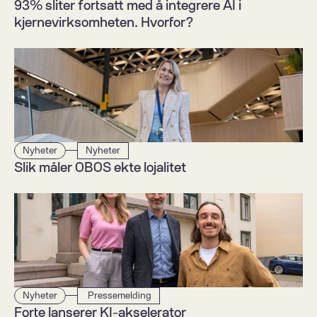
93% sliter fortsatt med å integrere AI i 
kjernevirksomheten. Hvorfor?  
Nyheter
Nyheter
Slik måler OBOS ekte lojalitet
Nyheter
 Pressemelding
Forte lanserer KI-akselerator  