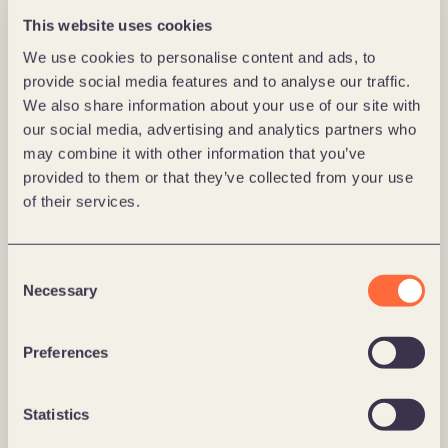
bli en av de viktigste Microsoft-partnerne i Norge 
This website uses cookies
innen Dynamics 365, sier  
Aunan. 
We use cookies to personalise content and ads, to
provide social media features and to analyse our traffic.
We also share information about your use of our site with
our social media, advertising and analytics partners who
may combine it with other information that you’ve
provided to them or that they’ve collected from your use
of their services.
Consent
Necessary
Selection
Fra venstre: Erland Hagen, Petter Aunan, Hans Jørgen Matthiasen, 
Preferences
Henrik Killi. 
Statistics
Som en del av Forte får selskapet tilgang til et sterkt 
fagmiljø, tverrfaglige team  