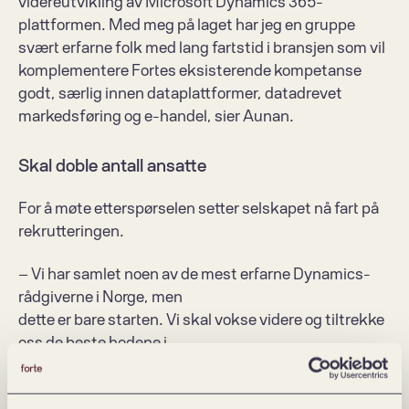
videreutvikling av Microsoft Dynamics 365-
plattformen. Med meg på laget har jeg en gruppe 
svært erfarne folk med lang fartstid i bransjen som vil 
komplementere Fortes eksisterende kompetanse 
godt, særlig innen dataplattformer, datadrevet 
markedsføring og e-handel, sier Aunan.
Skal doble antall ansatte 
For å møte etterspørselen setter selskapet nå fart på 
rekrutteringen. 
– Vi har samlet noen av de mest erfarne Dynamics-
rådgiverne i Norge, men  
dette er bare starten. Vi skal vokse videre og tiltrekke 
oss de beste hodene i  
bransjen – slik at vi kan levere enda mer verdi til 
kundene våre. Målet vårt er å  