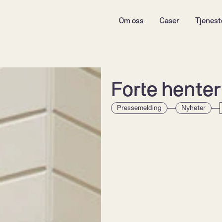
Om oss
Caser
Tjenest
Forte hente
Pressemelding
Nyheter