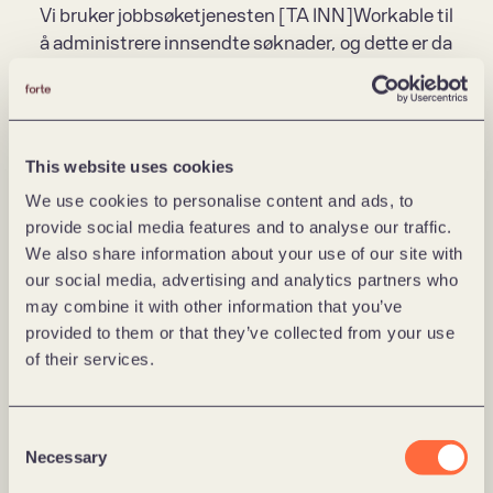
Vi bruker jobbsøketjenesten [TA INN]Workable til 
å administrere innsendte søknader, og dette er da 
vår databehandler. Registrerer du deg hos 
jobbsøketjenesten med egen profil, vil tjenesten 
være behandlingsansvarlig, og det vises til 
dennes personvernerklæring for informasjon om 
This website uses cookies
behandling av personopplysninger i tjenesten. 
We use cookies to personalise content and ads, to
Behandling av personopplysninger er basert på 
provide social media features and to analyse our traffic.
samtykke som du har gitt i jobbsøketjenesten 
We also share information about your use of our site with
(GDPR artikkel 6 (1) a), om slikt blir innhentet, 
our social media, advertising and analytics partners who
eller grunnlagene som følger nedenfor.
may combine it with other information that you’ve
provided to them or that they’ve collected from your use
Grunnlag for behandling av personopplysninger 
of their services.
ved rekruttering er at behandlingen er nødvendig 
for å gjennomføre tiltak før en arbeidsavtale med 
jobbsøker eventuelt inngås (GDPR artikkel 6 (1) 
Consent
b).
Necessary
Selection