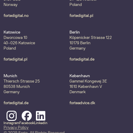
Norway
Poland
fortedigital.no
fortedigital.pl
Katowice
Berlin
Dworcowa 10
Köpenicker Strasse 122
40-026 Katowice
10179 Berlin
Poland
Germany
fortedigital.pl
fortedigital.de
Munich
København
Thiersch Strasse 25
Gammel Kongevej 3E
80538 Munich
1610 København V
Germany
Denmark
fortedigital.de
forteadvice.dk
Instagram
Facebook
Linkedin
Privacy Policy
© 2025 Forte. All Rights Reserved