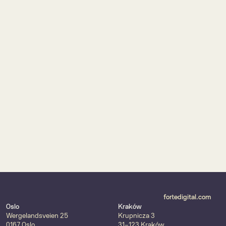
fortedigital.com
Oslo
Kraków
Wergelandsveien 25
Krupnicza 3
0167 Oslo
31-123 Kraków