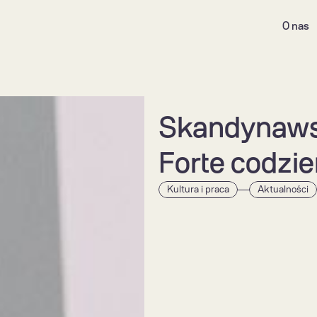
O nas
Skandynawsk
Forte codzi
Kultura i praca
Aktualności