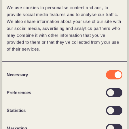
łatwiejszym do dalszej obróbki lub analizy formacie. 
We use cookies to personalise content and ads, to
Miejsce docelowe może stanowić bazę danych, 
provide social media features and to analyse our traffic.
system raportowy lub inne narzędzie do analizy.
We also share information about your use of our site with
our social media, advertising and analytics partners who
Warto podkreślić, że Azure Data Factory umożliwia 
may combine it with other information that you’ve
obsługę wielu źródeł danych oraz skalowanie w celu 
provided to them or that they’ve collected from your use
obsługi dużych ilości informacji. Dzięki niemu można 
of their services.
zoptymalizować proces przenoszenia i transformacji 
danych, co jest niezwykle ważne w środowisku 
chmurowym, gdzie są one coraz częściej 
Consent
przechowywane i przetwarzane.
Necessary
Selection
Unikalne rozwiązania Azure Data Factory
Preferences
Data Flow (Przepływ Danych): ADF oferuje 
Statistics
zaawansowany przepływ danych, który pozwala na 
bardziej kompleksową transformację danych, taką 
jak agregacje, formatowanie, łączenie i wiele innych 
Marketing