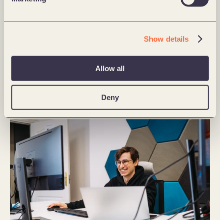
operacji. To rozwiązanie z kategorii low-code, nie 
wymagające znajomości języków programowania. 
Cała konfiguracja dzieje się za pomocą interfejsu 
Show details
webowego.
Elastyczność źródeł danych: Azure Data Factory 
Allow all
umożliwia pracę z różnymi źródłami danych, zarówno 
danymi w chmurze, jak i tymi znajdującymi się na 
Deny
serwerach lokalnych (on-premise).