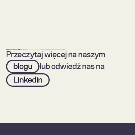
Standardy 
"Biuro jutra" - czyli 
bezpieczeństwa w 
rzut oka na świat 
Forte potwierdzone 
miejsc pracy 
etykietami TISAX
napędzanych przez 
AI
Przeczytaj więcej na naszym
blogu
lub odwiedź nas na
Linkedin
Technologia
Biznes
Aktualności
Biznes
Technologie mobilne 
Forte Digital staje się 
vs technologie 
Forte – nowa 
webowe. Czym 
tożsamość marki, ta 
kierować się w 
sama siła
wyborze?