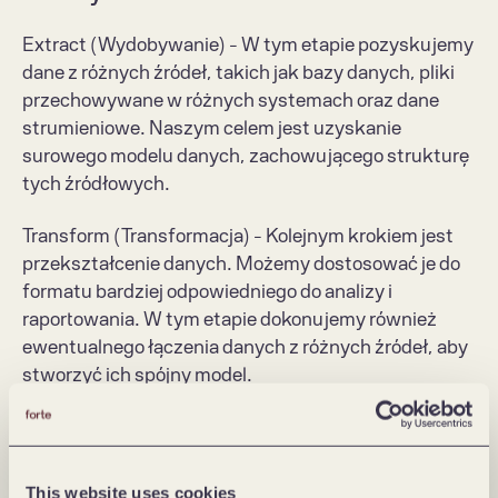
Extract (Wydobywanie) - W tym etapie pozyskujemy 
dane z różnych źródeł, takich jak bazy danych, pliki 
przechowywane w różnych systemach oraz dane 
strumieniowe. Naszym celem jest uzyskanie 
surowego modelu danych, zachowującego strukturę 
tych źródłowych.
Transform (Transformacja) - Kolejnym krokiem jest 
przekształcenie danych. Możemy dostosować je do 
formatu bardziej odpowiedniego do analizy i 
raportowania. W tym etapie dokonujemy również 
ewentualnego łączenia danych z różnych źródeł, aby 
stworzyć ich spójny model.
Load (Ładowanie) - Na ostatnim etapie 
przekształcone dane są ładowane do docelowego 
miejsca, zazwyczaj w bardziej przydatnym i 
This website uses cookies