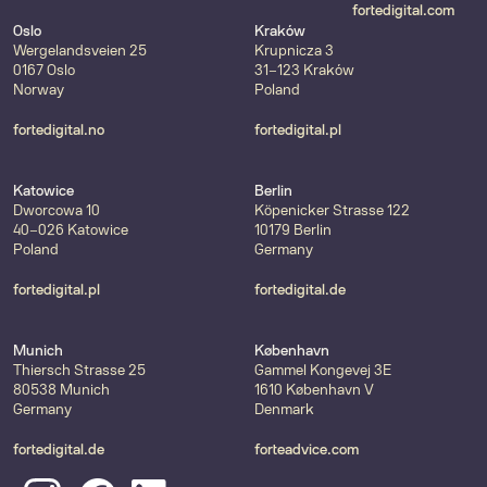
fortedigital.com
Oslo
Kraków
Wergelandsveien 25
Krupnicza 3
0167 Oslo
31-123 Kraków
Norway
Poland
fortedigital.no
fortedigital.pl
Katowice
Berlin
Dworcowa 10
Köpenicker Strasse 122
40-026 Katowice
10179 Berlin
Poland
Germany
fortedigital.pl
fortedigital.de
Munich
København
Thiersch Strasse 25
Gammel Kongevej 3E
80538 Munich
1610 København V
Germany
Denmark
fortedigital.de
forteadvice.com