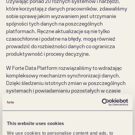
Używając ponad 20 różnych systemów i narzędzi, 
które korzystają z danych pracowników, zdawaliśmy 
sobie sprawę jakim wyzwaniem jest utrzymanie 
spójności tych danych na poszczególnych 
platformach. Ręczne aktualizacje są nie tylko 
czasochłonne i podatne na błędy, mogą również 
prowadzić do rozbieżności danych co ogranicza 
produktywność i procesy decyzyjne.
W Forte Data Platform rozwiązaliśmy to wdrażając 
kompleksowy mechanizm synchronizacji danych. 
Dzięki śledzeniu istotnych zmian w poszczególnych 
systemach i powiadamianiu pozostałych w czasie 
rzeczywistym nasze rozwiązanie zapewnia 
jednoczesną aktualizację wszystkim zintegrowanym 
narzędziom. Niweluje to potrzebę ręcznego 
dopilnowywania aktualizacji i minimalizuje ryzyko 
This website uses cookies
niespójności danych, jednocześnie umożliwiając 
We use cookies to personalise content and ads, to