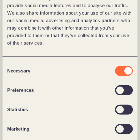
usprawnienie procesów zarządzania danymi.
provide social media features and to analyse our traffic.
We also share information about your use of our site with
our social media, advertising and analytics partners who
may combine it with other information that you’ve
provided to them or that they’ve collected from your use
of their services.
Consent
Necessary
Selection
Preferences
Ujednolicony dostęp do danych
Statistics
Dostęp do danych systemowych za pomocą 
interfejsów API często wymaga przyznania szerokich 
uprawnień, co stwarza potencjalne zagrożenie dla 
Marketing
bezpieczeństwa. Zarządzanie uprawnieniami 