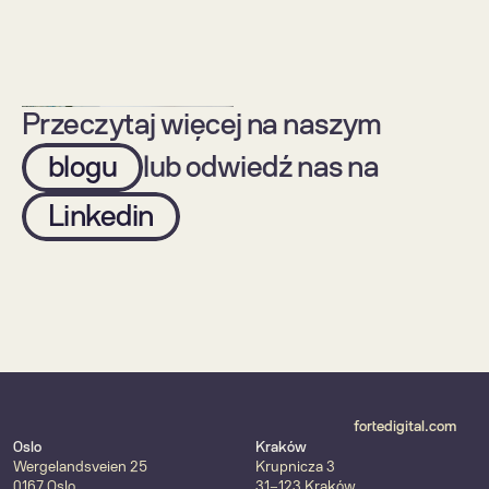
etykietami TISAX
napędzanych przez 
AI
Przeczytaj więcej na naszym
blogu
lub odwiedź nas na
Linkedin
Technologia
Biznes
Aktualności
Biznes
Technologie mobilne 
Forte Digital staje się 
vs technologie 
Forte – nowa 
webowe. Czym 
tożsamość marki, ta 
kierować się w 
sama siła
wyborze?
fortedigital.com
Oslo
Kraków
Wergelandsveien 25
Krupnicza 3
0167 Oslo
31-123 Kraków