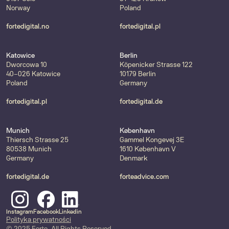
Norway
Poland
fortedigital.no
fortedigital.pl
Katowice
Berlin
Dworcowa 10
Köpenicker Strasse 122
40-026 Katowice
10179 Berlin
Poland
Germany
fortedigital.pl
fortedigital.de
Munich
København
Thiersch Strasse 25
Gammel Kongevej 3E
80538 Munich
1610 København V
Germany
Denmark
fortedigital.de
forteadvice.com
Instagram
Facebook
Linkedin
Polityka prywatności
© 2025 Forte. All Rights Reserved