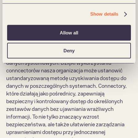
dostępu i kontrolowanie ich w wielu systemach może 
być skomplikowane i czasochłonne, a dodatkowo 
Show details
każdy z systemów może mieć własną, unikalną 
strukturę API, co utrudnia integrację i utrzymanie.
Allow all
Forte Data Platform odpowiada na wszystkie 
powyższe wyzwania, zapewniając ujednolicone 
Deny
podejście do uzyskiwania dostępu do wewnętrznych 
danych systemowych. Dzięki wykorzystaniu 
conncectorów nasza organizacja może ustanowić 
ustandaryzowaną metodę uzyskiwania dostępu do 
danych w poszczególnych systemach. Connectory, 
które działają jako pośrednicy, zapewniają 
bezpieczny i kontrolowany dostęp do określonych 
zestawów danych bez ujawniania wrażliwych 
informacji. To nie tylko znaczący wzrost 
bezpieczeństwa, ale także ułatwienie zarządzania 
uprawnieniami dostępu przy jednoczesnej 